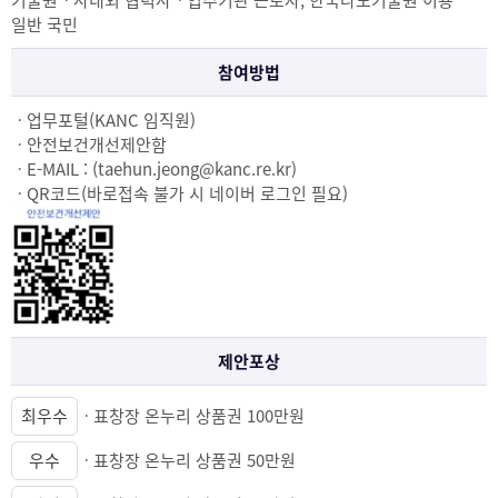
기술원ㆍ사내외 협력사ㆍ입주기관 근로자, 한국나노기술원 이용
일반 국민
참여방법
ㆍ업무포털(KANC 임직원)
ㆍ안전보건개선제안함
ㆍE-MAIL : (taehun.jeong@kanc.re.kr)
ㆍQR코드(바로접속 불가 시 네이버 로그인 필요)
제안포상
최우수
ㆍ표창장 온누리 상품권 100만원
우수
ㆍ표창장 온누리 상품권 50만원