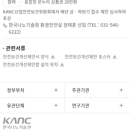
장려
ㆍ표창장 온누리 상품권 20만원
KANC산업안전보건위원회에서 매년 상ㆍ하반기 접수 제안 심사하여
포상
한국나노기술원 환경안전실 정태훈 선임 (TEL : 031-546-
6222)
관련서류
안전보건개선제안서 양식
안전보건개선제안 포스터
안전보건개선제안함 설치 위치
정부부처
주관기관
유관단체
연구기관