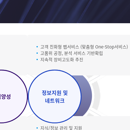
고객 친화형 팹서비스 (맞춤형 One-Stop서비스)
고품위 공정, 분석 서비스 기반확립
지속적 장비고도화 추진
산학연 생산/연구
정보지원 및
전략목표
기술개발
력양성
개발지원
네트워크
지식/정보 관리 및 지원