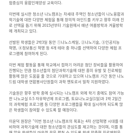
험중심의 융합인재양성 교육이다.
이번에 실시한 청소년 나노캠프는 차세대 주역인 청소년들이 나노융합과
학기술에 대한 다양한 체험을 통해 창의적 마인드를 키우고 향후 미래 진
로 선택을 돕기 위해 2015년부터 기술원에서 매년 여름방학과 겨울방학
에 개최되고 있다.
선발된 학생들은 2박3일 동안 ①나노스케일, ②나노기술, ③인공지능
혁명, ④정보통신 혁명 등 4개 테마 중 하나를 선택하여 다양한 체험 프
로그램에 참여하게 된다.
이번 체험 활동을 통해 학교에서 접하기 어려운 첨단 장비들을 활용하여
진행되는 만큼 청소년들의 첨단과학기술에 대한 흥미 유발 및 진로체험
활동에 많은 도움을 줄 것으로 기대하고 있으며 나노캠프 기간 동안 나노
드림 대학생 연합봉사단원들이 과학 멘토로서 밀착 지원하였다.
기술원은 향후 방학 중에 실시되는 나노캠프 외에 학기 중에도 참여 가능
한 나노교실 0.5 자유학년제 프로그램, 토요나노교실(1일)과 1박 2일간
의 과학체험 프로그램 등 다양한 프로그램들을 확대 실시하여 되도록 많
은 학생들이 참여할 수 있도록 할 예정이다.
이윤덕 원장은 “이번 청소년 나노캠프의 목표는 4차 산업혁명 시대를 대
비하여 과학기술에 대한 청소년들의 관심도를 제고하는 것이며, 이를 통
해 많은 학생들이 마음껏 꿈을 펼칠 수 있도록 학생 맞춤형 진로체험을