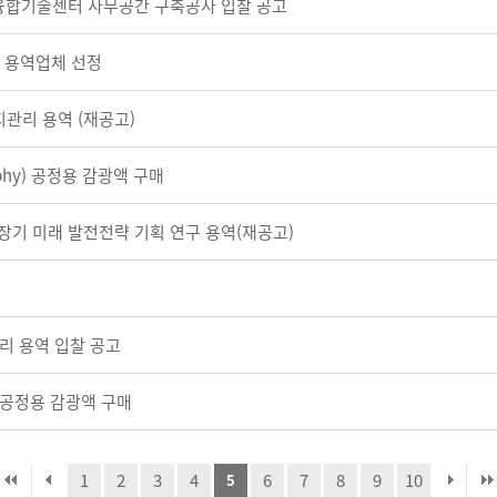
AI융합기술센터 사무공간 구축공사 입찰 공고
용 용역업체 선정
유지관리 용역 (재공고)
graphy) 공정용 감광액 구매
 중장기 미래 발전전략 기획 연구 용역(재공고)
관리 용역 입찰 공고
hy) 공정용 감광액 구매
1
2
3
4
6
7
8
9
10
5