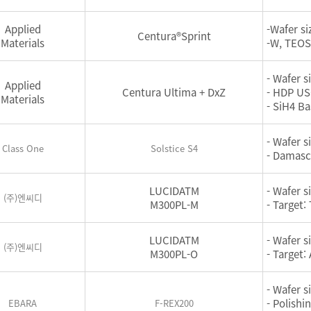
Applied
-Wafer si
Centura®Sprint
Materials
-W, TEOS
- Wafer s
Applied
Centura Ultima + DxZ
- HDP US
Materials
- SiH4 B
- Wafer si
Class One
Solstice S4
- Damasc
LUCIDATM
- Wafer s
(주)엔씨디
M300PL-M
- Target:
LUCIDATM
- Wafer s
(주)엔씨디
M300PL-O
- Target:
- Wafer s
- Polishi
EBARA
F-REX200