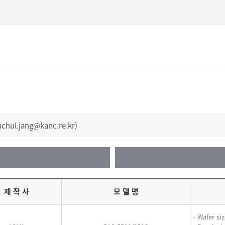
본문 바로가기
l.jang@kanc.re.kr)
제 작 사
모 델 명
- Wafer siz