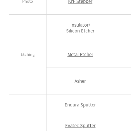
KrF Stepper
Photo
Insulator/
Silicon Etcher
Metal Etcher
Etching
Asher
Endura Sputter
Evatec Sputter