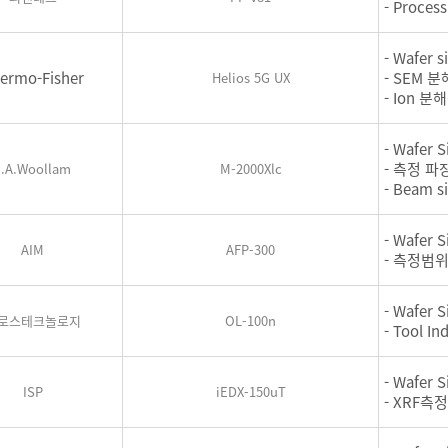
- Proces
- Wafer si
ermo-Fisher
- SEM 분해
Helios 5G UX
- Ion 분해
- Wafer S
- 측정 파장 
J.A.Woollam
M-2000Xlc
- Beam s
- Wafer S
AIM
AFP-300
- 측정범위:
- Wafer S
로스테크놀로지
OL-100n
- Tool I
- Wafer S
ISP
iEDX-150uT
- XRF측정범