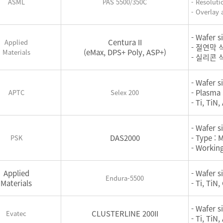
ASML
PAS 5500/350C
- Resoluti
- Overlay
- Wafer s
Centura II
Applied
- 절연막 식
(eMax, DPS+ Poly, ASP+)
Materials
- 실리콘 식
- Wafer s
- Plasma
APTC
Selex 200
- Ti, TiN,
- Wafer s
DAS2000
- Type :
PSK
- Workin
Applied
- Wafer s
Endura-5500
Materials
- Ti, TiN
- Wafer s
CLUSTERLINE 200II
Evatec
- Ti, TiN