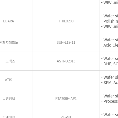
- WIW uni
- Wafer s
- Polishi
EBARA
F-REX200
- WIW uni
- Wafer s
썬패치테크노
SUN-L19-11
- Acid Cl
- Wafer si
이노맥스
ASTRO2013
- DHF, SC
- Wafer si
ATIS
-
- SPM, Ac
- Wafer si
뉴영엠텍
RTA200H-AP1
- Proces
- Wafer s
피앤테크
PF-V81