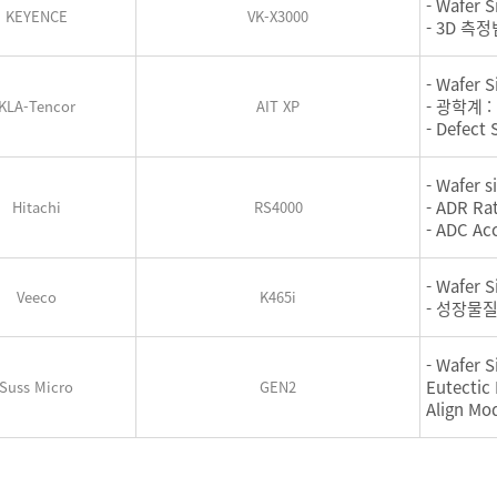
- Wafer S
KEYENCE
VK-X3000
- 3D 측정
- Wafer S
- 광학계 : 
KLA-Tencor
AIT XP
- Defect 
- Wafer si
- ADR Ra
Hitachi
RS4000
- ADC Ac
- Wafer S
Veeco
K465i
- 성장물질 : 
- Wafer S
Eutectic
Suss Micro
GEN2
Align Mo