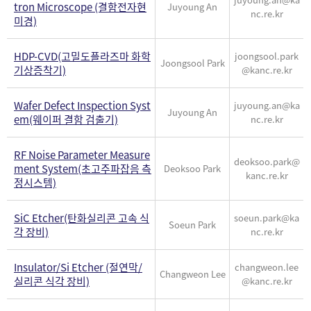
tron Microscope (결함전자현
Juyoung An
nc.re.kr
미경)
HDP-CVD(고밀도플라즈마 화학
joongsool.park
Joongsool Park
기상증착기)
@kanc.re.kr
Wafer Defect Inspection Syst
juyoung.an@ka
Juyoung An
em(웨이퍼 결함 검출기)
nc.re.kr
RF Noise Parameter Measure
deoksoo.park@
ment System(초고주파잡음 측
Deoksoo Park
kanc.re.kr
정시스템)
SiC Etcher(탄화실리콘 고속 식
soeun.park@ka
Soeun Park
각 장비)
nc.re.kr
Insulator/Si Etcher (절연막/
changweon.lee
Changweon Lee
실리콘 식각 장비)
@kanc.re.kr