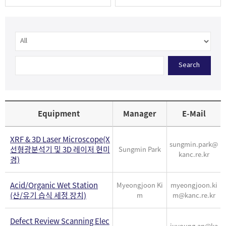
Search
Equipment
Manager
E-Mail
XRF & 3D Laser Microscope(X
sungmin.park@
선형광분석기 및 3D 레이저 현미
Sungmin Park
kanc.re.kr
경)
Acid/Organic Wet Station
Myeongjoon Ki
myeongjoon.ki
(산/유기 습식 세정 장치)
m
m@kanc.re.kr
Defect Review Scanning Elec
juyoung.an@ka