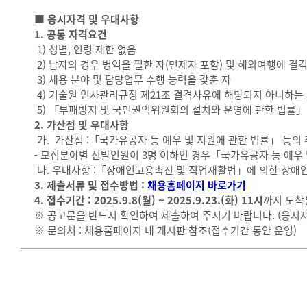
■ 응시자격 및 우대사항
1. 공통 자격요건
1) 성별, 연령 제한 없음
2) 남자의 경우 병역을 필한 자(면제자 포함) 및 해외여행에 결
3) 채용 분야 및 담당업무 수행 능력을 갖춘 자
4) 기술원 인사관리규정 제21조 결격사유에 해당되지 아니하는
5) 「부패방지 및 국민권익위원회의 설치와 운영에 관한 법률」 
2. 가산점 및 우대사항
가. 가산점 :「국가유공자 등 예우 및 지원에 관한 법률」 등
- 모집분야별 선발인원이 3명 이하인 경우「국가유공자 등 예우
나. 우대사항 :「장애인고용촉진 및 직업재활법」에 의한 장애
3. 제출서류 및 접수방법
:
채용홈페이지 바로가기
4. 접수기간
:
2025.9.8(월)
~ 2025.9.23.(화) 11시
까지 도착
※ 공고문을 반드시 확인하여 제출하여 주시기 바랍니다. (응시자
※ 문의처 : 채용홈페이지 내 게시판 참조(접수기간 동안 운영)