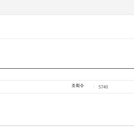
본문 바로가기
조회수
5740