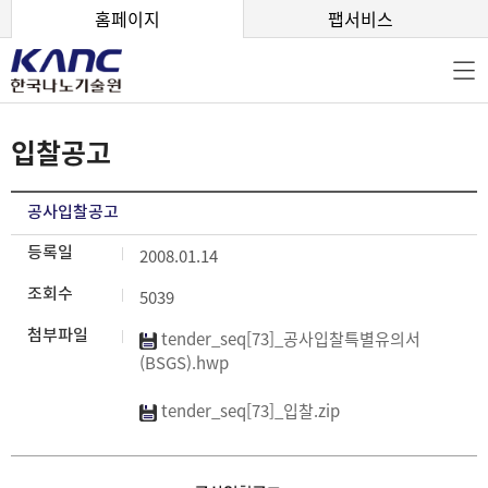
본문 바로가기
홈페이지
팹서비스
입찰공고
공사입찰공고
등록일
2008.01.14
조회수
5039
첨부파일
tender_seq[73]_공사입찰특별유의서
(BSGS).hwp
tender_seq[73]_입찰.zip