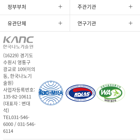
정부부처
주관기관
유관단체
연구기관
(16229) 경기도
수원시 영통구
광교로 109(이의
동, 한국나노기
술원)
사업자등록번호:
135-82-10611
(대표자 : 변대
석)
TEL
031-546-
6000 / 031-546-
6114