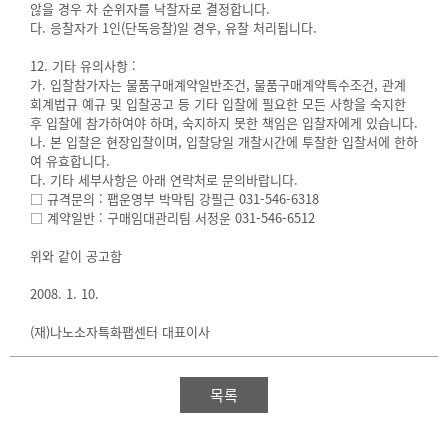
않을 경우 차 순위자를 낙찰자로 결정합니다.
다. 응찰자가 1인(단독응찰)일 경우, 유찰 처리됩니다.
12. 기타 유의사항 :
가. 입찰참가자는 물품구매계약일반조건, 물품구매계약특수조건, 관계
회계법규 예규 및 입찰공고 등 기타 입찰에 필요한 모든 사항을 숙지한
후 입찰에 참가하여야 하며, 숙지하지 못한 책임은 입찰자에게 있습니다.
나. 본 입찰은 현장입찰이며, 입찰당일 개찰시간에 투찰한 입찰서에 한하
여 유효합니다.
다. 기타 세부사항은 아래 연락처로 문의바랍니다.
□ 규격문의 : 팹운영부 박막팀 강필근 031-546-6318
□ 계약일반 : 구매임대관리팀 서정운 031-546-6512
위와 같이 공고함
2008. 1. 10.
(재)나노소자특화팹센터 대표이사
목록