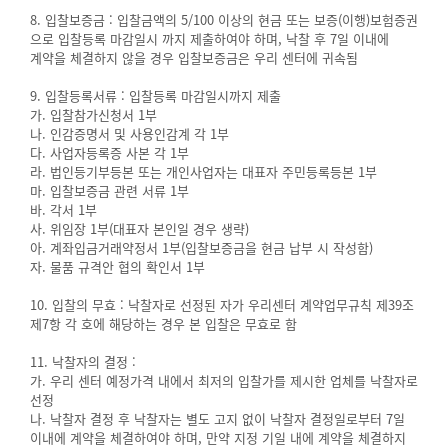
8. 입찰보증금 : 입찰금액의 5/100 이상의 현금 또는 보증(이행)보험증권
으로 입찰등록 마감일시 까지 제출하여야 하며, 낙찰 후 7일 이내에
계약을 체결하지 않을 경우 입찰보증금은 우리 센터에 귀속됨
9. 입찰등록서류 : 입찰등록 마감일시까지 제출
가. 입찰참가신청서 1부
나. 인감증명서 및 사용인감계 각 1부
다. 사업자등록증 사본 각 1부
라. 법인등기부등본 또는 개인사업자는 대표자 주민등록등본 1부
마. 입찰보증금 관련 서류 1부
바. 각서 1부
사. 위임장 1부(대표자 본인일 경우 생략)
아. 계좌입금거래약정서 1부(입찰보증금을 현금 납부 시 작성함)
자. 물품 규격안 협의 확인서 1부
10. 입찰의 무효 : 낙찰자로 선정된 자가 우리센터 계약업무규칙 제39조
제7항 각 호에 해당하는 경우 본 입찰은 무효로 함
11. 낙찰자의 결정 :
가. 우리 센터 예정가격 내에서 최저의 입찰가를 제시한 업체를 낙찰자로
선정
나. 낙찰자 결정 후 낙찰자는 별도 고지 없이 낙찰자 결정일로부터 7일
이내에 계약을 체결하여야 하며, 만약 지정 기일 내에 계약을 체결하지