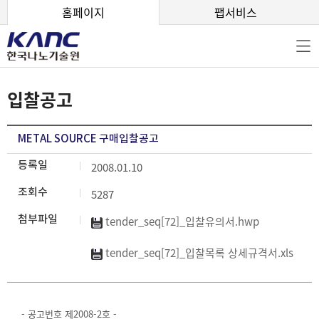
본문 바로가기
홈페이지
팹서비스
입찰공고
METAL SOURCE 구매입찰공고
등록일
2008.01.10
조회수
5287
첨부파일
tender_seq[72]_입찰유의서.hwp
tender_seq[72]_입찰목록 상세규격서.xls
- 공고번호 제2008-2호 -