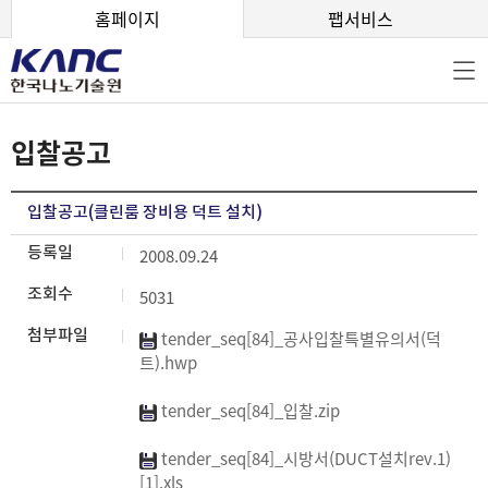
본문 바로가기
홈페이지
팹서비스
입찰공고
입찰공고(클린룸 장비용 덕트 설치)
등록일
2008.09.24
조회수
5031
첨부파일
tender_seq[84]_공사입찰특별유의서(덕
트).hwp
tender_seq[84]_입찰.zip
tender_seq[84]_시방서(DUCT설치rev.1)
[1].xls