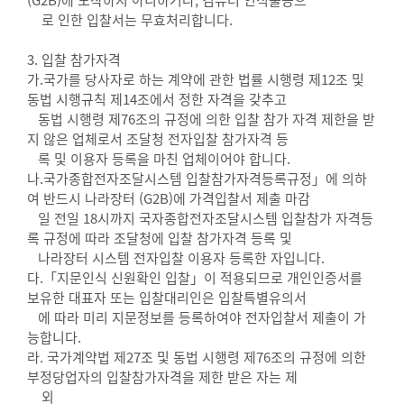
(G2B)에 도착하지 아니하거나, 컴퓨터 인식불능으
로 인한 입찰서는 무효처리합니다.
3. 입찰 참가자격
가.국가를 당사자로 하는 계약에 관한 법률 시행령 제12조 및
동법 시행규칙 제14조에서 정한 자격을 갖추고
동법 시행령 제76조의 규정에 의한 입찰 참가 자격 제한을 받
지 않은 업체로서 조달청 전자입찰 참가자격 등
록 및 이용자 등록을 마친 업체이어야 합니다.
나.국가종합전자조달시스템 입찰참가자격등록규정」에 의하
여 반드시 나라장터 (G2B)에 가격입찰서 제출 마감
일 전일 18시까지 국자종합전자조달시스템 입찰참가 자격등
록 규정에 따라 조달청에 입찰 참가자격 등록 및
나라장터 시스템 전자입찰 이용자 등록한 자입니다.
다.「지문인식 신원확인 입찰」이 적용되므로 개인인증서를
보유한 대표자 또는 입찰대리인은 입찰특별유의서
에 따라 미리 지문정보를 등록하여야 전자입찰서 제출이 가
능합니다.
라. 국가계약법 제27조 및 동법 시행령 제76조의 규정에 의한
부정당업자의 입찰참가자격을 제한 받은 자는 제
외