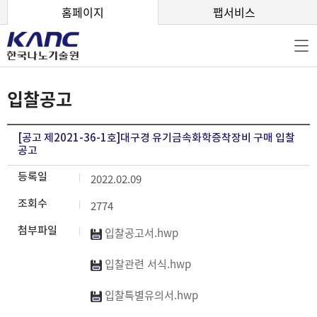
본문 바로가기
홈페이지
팹서비스
입찰공고
[공고 제2021-36-1호]대구경 유기금속화학증착장비 구매 입찰
공고
등록일
2022.02.09
조회수
2774
첨부파일
입찰공고서.hwp
입찰관련 서식.hwp
입찰특별유의서.hwp