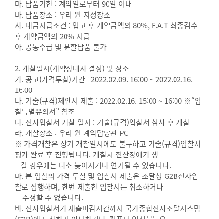
마. 납품기한 : 계약일로부터 90일 이내
바. 납품장소 : 우리 원 지정장소
사. 대금지급조건 : 입고 후 계약금액의 80%, F.A.T 최종검수
후 계약금액의 20% 지급
아. 공동수급 및 분할납품 불가
2. 개찰일시(계약상대자 결정) 및 장소
가. 공고(가격투찰)기간 : 2022.02.09. 16:00 ~ 2022.02.16.
16:00
나. 기술(규격)제안서 제출 : 2022.02.16. 15:00 ~ 16:00 ※“입
찰특별유의서” 참조
다. 전자입찰서 개찰 일시 : 기술(규격)입찰서 심사 후 개찰
라. 개찰장소 : 우리 원 계약담당관 PC
※ 가격개찰은 상기 개찰일시에도 불구하고 기술(규격)입찰서
평가 완료 후 진행됩니다. 개찰시 전산장애가 생
길 경우에는 다소 늦어지거나 연기될 수 있습니다.
마. 본 입찰의 가격 투찰 및 입찰서 제출은 조달청 G2B전자입
찰로 집행하며, 한번 제출한 입찰서는 취소하거나
수정할 수 없습니다.
바. 전자입찰서가 제출마감시간까지 국가종합전자조달시스템