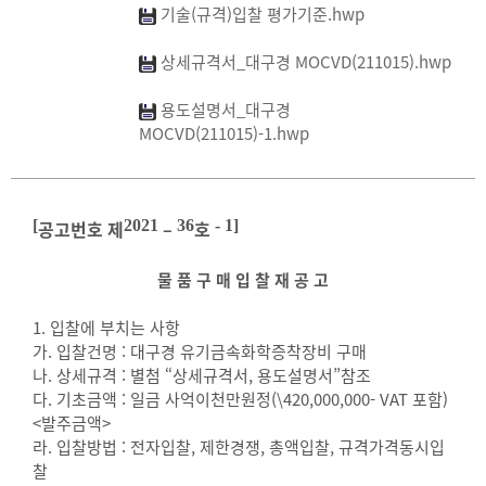
기술(규격)입찰 평가기준.hwp
상세규격서_대구경 MOCVD(211015).hwp
용도설명서_대구경
MOCVD(211015)-1.hwp
[
공고번호 제
2021
–
36
호
- 1]
물 품 구 매 입 찰 재 공 고
1. 입찰에 부치는 사항
가. 입찰건명 : 대구경 유기금속화학증착장비 구매
나. 상세규격 : 별첨 “상세규격서, 용도설명서”참조
다. 기초금액 : 일금 사억이천만원정(\420,000,000- VAT 포함)
<발주금액>
라. 입찰방법 : 전자입찰, 제한경쟁, 총액입찰, 규격가격동시입
찰