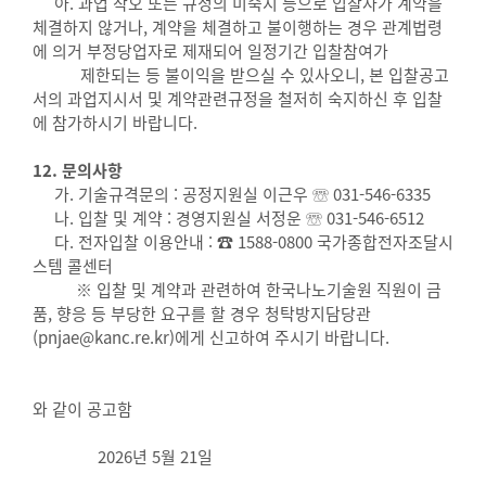
아. 과업 착오 또는 규정의 미숙지 등으로 입찰자가 계약을
체결하지 않거나, 계약을 체결하고 불이행하는 경우 관계법령
에 의거 부정당업자로 제재되어 일정기간 입찰참여가
제한되는 등 불이익을 받으실 수 있사오니, 본 입찰공고
서의 과업지시서 및 계약관련규정을 철저히 숙지하신 후 입찰
에 참가하시기 바랍니다.
12. 문의사항
가. 기술규격문의 : 공정지원실 이근우 ☏ 031-546-6335
나. 입찰 및 계약 : 경영지원실 서정운 ☏ 031-546-6512
다. 전자입찰 이용안내 : ☎ 1588-0800 국가종합전자조달시
스템 콜센터
※ 입찰 및 계약과 관련하여 한국나노기술원 직원이 금
품, 향응 등 부당한 요구를 할 경우 청탁방지담당관
(pnjae@kanc.re.kr)에게 신고하여 주시기 바랍니다.
와 같이 공고함
2026년 5월 21일