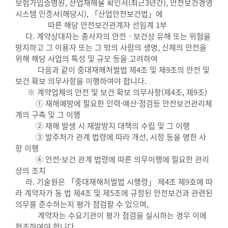
보험가입증명원, 산업재해율 확인서(최근3년간), 안전보건경영
시스템 인증서(해당시), 「산업안전보건법」에
따른 해당 안전보건관계자 선임계 1부
다. 계약상대자는 종사자의 안전ㆍ보건상 유해 또는 위험을
방지하고 그 이용자 또는 그 밖의 사람의 생명, 신체의 안전을
위해 해당 사업의 특성 및 규모 등을 고려하여
다음과 같이 중대재해처벌법 제4조 및 제9조의 안전 및
보건 확보 의무사항을 이행하여야 합니다.
※ 계약업체의 안전 및 보건 확보 의무사항(제4조, 제9조)
① 재해예방에 필요한 인력·예산·점검등 안전보건관리체
계의 구축 및 그 이행
② 재해 발생 시 재발방지 대책의 수립 및 그 이행
③ 발주처가 관계 법령에 따라 개선, 시정 등을 명한 사
항 이행
④ 안전·보건 관계 법령에 따른 의무이행에 필요한 관리
상의 조치
라. 기술원은 「중대재해처벌법 시행령」 제4조 제9호에 따
라 계약자가 동 법 제4조 및 제5조에 규정된 안전보건과 관련된
의무를 준수하는지 평가 점검할 수 있으며,
계약자는 수요기관이 평가 점검을 실시하는 경우 이에
협조하여야 합니다.