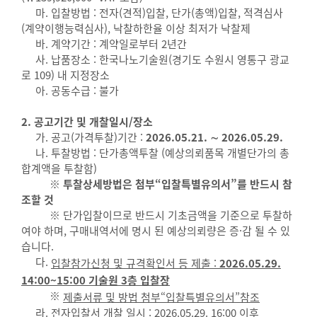
마. 입찰방법 : 전자(견적)입찰, 단가(총액)입찰, 적격심사
(계약이행능력심사), 낙찰하한율 이상 최저가 낙찰제
바. 계약기간 : 계약일로부터 2년간
사. 납품장소 : 한국나노기술원(경기도 수원시 영통구 광교
로 109) 내 지정장소
아. 공동수급 : 불가
2. 공고기간 및 개찰일시/장소
가. 공고(가격투찰)기간 :
2026.05.21. ∼ 2026.05.29.
나. 투찰방법 : 단가총액투찰 (예상의뢰품목 개별단가의 총
합계액을 투찰함)
※ 투찰상세방법은 첨부“입찰특별유의서”를 반드시 참
조할 것
※ 단가입찰이므로 반드시 기초금액을 기준으로 투찰하
여야 하며, 구매내역서에 명시 된 예상의뢰량은 증·감 될 수 있
습니다.
다.
입찰참가신청 및 규격확인서 등 제출 :
2026.05.29.
14:00~15:00 기술원 3층 입찰장
※
제출서류 및 방법 첨부“입찰특별유의서”참조
라. 전자입찰서 개찰 일시 : 2026.05.29. 16:00 이후