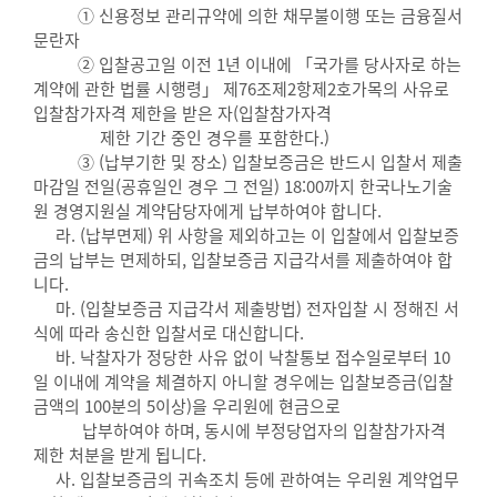
① 신용정보 관리규약에 의한 채무불이행 또는 금융질서
문란자
② 입찰공고일 이전 1년 이내에 「국가를 당사자로 하는
계약에 관한 법률 시행령」 제76조제2항제2호가목의 사유로
입찰참가자격 제한을 받은 자(입찰참가자격
제한 기간 중인 경우를 포함한다.)
③ (납부기한 및 장소) 입찰보증금은 반드시 입찰서 제출
마감일 전일(공휴일인 경우 그 전일) 18:00까지 한국나노기술
원 경영지원실 계약담당자에게 납부하여야 합니다.
라. (납부면제) 위 사항을 제외하고는 이 입찰에서 입찰보증
금의 납부는 면제하되, 입찰보증금 지급각서를 제출하여야 합
니다.
마. (입찰보증금 지급각서 제출방법) 전자입찰 시 정해진 서
식에 따라 송신한 입찰서로 대신합니다.
바. 낙찰자가 정당한 사유 없이 낙찰통보 접수일로부터 10
일 이내에 계약을 체결하지 아니할 경우에는 입찰보증금(입찰
금액의 100분의 5이상)을 우리원에 현금으로
납부하여야 하며, 동시에 부정당업자의 입찰참가자격
제한 처분을 받게 됩니다.
사. 입찰보증금의 귀속조치 등에 관하여는 우리원 계약업무