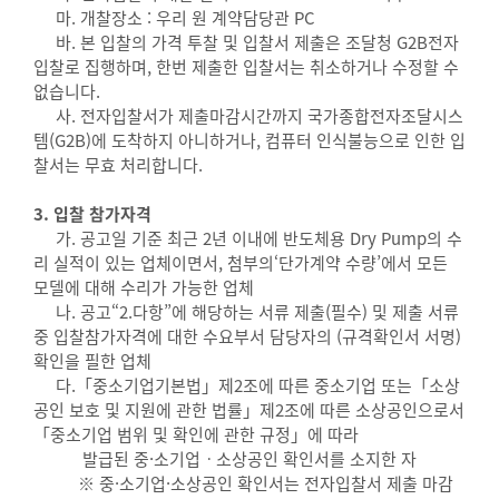
마. 개찰장소 : 우리 원 계약담당관 PC
바. 본 입찰의 가격 투찰 및 입찰서 제출은 조달청 G2B전자
입찰로 집행하며, 한번 제출한 입찰서는 취소하거나 수정할 수
없습니다.
사. 전자입찰서가 제출마감시간까지 국가종합전자조달시스
템(G2B)에 도착하지 아니하거나, 컴퓨터 인식불능으로 인한 입
찰서는 무효 처리합니다.
3. 입찰 참가자격
가. 공고일 기준 최근 2년 이내에 반도체용 Dry Pump의 수
리 실적이 있는 업체이면서, 첨부의‘단가계약 수량’에서 모든
모델에 대해 수리가 가능한 업체
나. 공고“2.다항”에 해당하는 서류 제출(필수) 및 제출 서류
중 입찰참가자격에 대한 수요부서 담당자의 (규격확인서 서명)
확인을 필한 업체
다.「중소기업기본법」제2조에 따른 중소기업 또는「소상
공인 보호 및 지원에 관한 법률」제2조에 따른 소상공인으로서
「중소기업 범위 및 확인에 관한 규정」에 따라
발급된 중·소기업ㆍ소상공인 확인서를 소지한 자
※ 중·소기업·소상공인 확인서는 전자입찰서 제출 마감