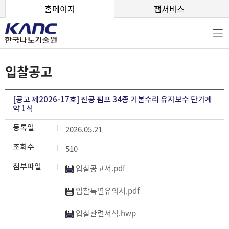
본문 바로가기
홈페이지
팹서비스
입찰공고
[공고 제2026-17호] 진공 펌프 34종 기본수리 유지보수 단가계
약 1식
등록일
2026.05.21
조회수
510
첨부파일
입찰공고서.pdf
입찰특별유의서.pdf
입찰관련서식.hwp