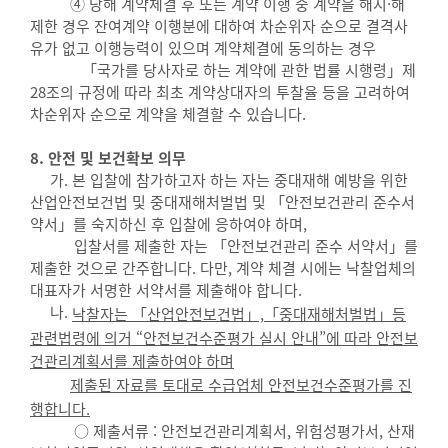
④ 당해 계약체결 후 또는 계약 이행 중 계약을 해지·해
제한 경우 잔여계약 이행분에 대하여 차순위자 순으로 결격사
유가 없고 이행능력이 있으며 계약체결에 동의하는 경우
「국가를 당사자로 하는 계약에 관한 법률 시행령」제
28조의 규정에 따라 최초 계약상대자의 투찰율 등을 고려하여
차순위자 순으로 계약을 체결할 수 있습니다.
8. 안전 및 보건확보 의무
가. 본 입찰에 참가하고자 하는 자는 중대재해 예방을 위한
산업안전보건법 및 중대재해처벌법 및 「안전보건관리 준수서
약서」를 숙지하신 후 입찰에 응하여야 하며,
입찰서를 제출한 자는 「안전보건관리 준수 서약서」를
제출한 것으로 간주합니다. 다만, 계약 체결 시에는 낙찰업체의
대표자가 서명한 서약서를 제출해야 합니다.
나.
낙찰자는 「산업안전보건법」,「중대재해처벌법」등
관련법령에 의거 “안전보건수준평가 실시 안내”에 따라 안전보
건관리계획서를 제출하여야 하며
제출된 자료를
토대로 수급업체 안전보건수준평가를 진
행합니다.
○ 제출서류 : 안전보건관리계획서, 위험성평가서, 산재