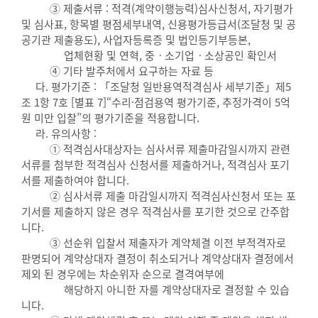
③ 제출서류 : 적격(계약이행능력)심사신청서, 자기평가
및 심사표, 항목별 평점세부내역, 신용평가등급서(조달청 및 공
공기관 제출용도), 사업자등록증 및 법인등기부등본,
업체현황 및 연혁, 중ㆍ소기업ㆍ소상공인 확인서
④ 기타 발주처에서 요구하는 자료 등
다. 평가기준 : 「조달청 일반용역적격심사 세부기준」제5
조 1항 7호 [별표 7]“수리·점검용역 평가기준, 추정가격이 5억
원 미만 입찰”의 평가기준을 적용합니다.
라. 유의사항 :
① 적격심사대상자는 심사서류 제출마감일시까지 관련
서류를 첨부한 적격심사 신청서를 제출하거나, 적격심사 포기
서를 제출하여야 합니다.
② 심사서류 제출 마감일시까지 적격심사신청서 또는 포
기서를 제출하지 않은 경우 적격심사를 포기한 것으로 간주합
니다.
③ 선순위 입찰서 제출자가 계약체결 이전 부적격자로
판명되어 계약상대자 결정이 취소되거나 계약상대자 결정에서
제외 된 경우에는 차순위자 순으로 결격여부에
해당하지 아니한 자를 계약상대자로 결정할 수 있습
니다.