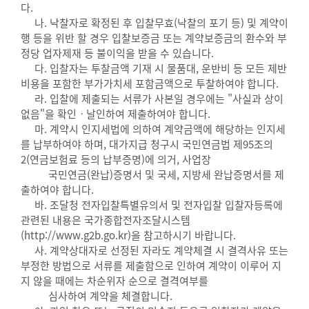
다.
나. 낙찰자로 확정된 후 입찰무효(낙찰의 포기 등) 및 계약이
행 등을 위반 할 경우 입찰보증금 또는 계약보증금의 환수와 부
정당 업자제재 등 불이익을 받을 수 있습니다.
다. 입찰자는 투찰금액 기재 시 물품대, 운반비 등 모든 제반
비용을 포함한 부가가치세 포함금액으로 투찰하여야 합니다.
라. 입찰에 제출되는 서류가 사본일 경우에는 "사실과 상이
없음"을 확인ㆍ날인하여 제출하여야 합니다.
마. 계약시 인지세법에 의하여 계약금액에 해당하는 인지세
를 납부하여야 하며, 대가지급 청구시 국민연금법 제95조의
2(연금보험료 등의 납부증명)에 의거, 사업장
국민연금(완납)증명서 및 국세, 지방세 완납증명서를 제
출하여야 합니다.
바. 조달청 전자입찰특별유의서 및 전자입찰 입찰자등록에
관련된 내용은 국가종합전자조달시스템
(http://www.g2b.go.kr)을 참고하시기 바랍니다.
사. 계약상대자로 선정된 자라도 계약체결 시 결격사유 또는
부정한 방법으로 서류를 제출함으로 인하여 계약이 이루어 지
지 않을 때에는 차순위자 순으로 결격여부를
심사하여 계약을 체결합니다.