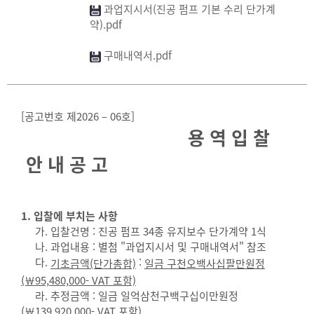
과업지시서(진공 펌프 기본 수리 단가계
약).pdf
구매내역서.pdf
[공고번호 제2026 – 06호]
용 역 입 찰
안 내 공 고
1. 입찰에 부치는 사항
가. 입찰건명 : 진공 펌프 34종 유지보수 단가계약 1식
나. 과업내용 : 별첨 "과업지시서 및 구매내역서" 참조
다.
:
기초금액(단가총합)
일금 구천오백사십팔만원정
(￦95,480,000- VAT 포함)
라. 추정금액 : 일금 일억삼천구백구십이만원정
(￦139,920,000- VAT 포함)