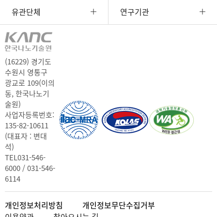
유관단체
연구기관
(16229) 경기도
수원시 영통구
광교로 109(이의
동, 한국나노기
술원)
사업자등록번호:
135-82-10611
(대표자 : 변대
석)
TEL
031-546-
6000 / 031-546-
6114
개인정보처리방침
개인정보무단수집거부
이용약관
찾아오시는 길