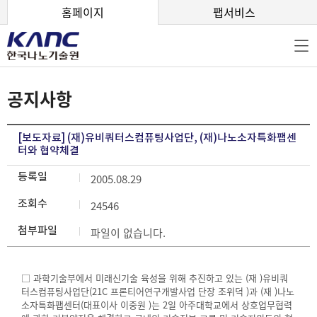
본문 바로가기
홈페이지
팹서비스
공지사항
[보도자료] (재)유비쿼터스컴퓨팅사업단, (재)나노소자특화팹센
터와 협약체결
등록일
2005.08.29
조회수
24546
첨부파일
파일이 없습니다.
□ 과학기술부에서 미래신기술 육성을 위해 추진하고 있는 (재 )유비쿼
터스컴퓨팅사업단(21C 프론티어연구개발사업 단장 조위덕 )과 (재 )나노
소자특화팹센터(대표이사 이중원 )는 2일 아주대학교에서 상호업무협력