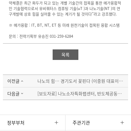
약체결은 최근 화두가 되고 있는 개별 기술간의 접목을 통한 메가융합적
인 기술협력으로서 유비쿼터스 컴퓨팅 기술(uT )과 나노기술(NT )의 연
구개발에 상호 힘을 실어줄 수 있는 계기가 될 것이다”라고 강조했다.
※ 메가융합 : IT, BT, NT, ET 등 미래 원천기술이 접목된 융합 시스템
문의 : 전략기획부 유승진 031-259-6284
목록
이전글
나노의 힘… 경기도서 꽃핀다 (이중원 대표이사 인터뷰) - 경기일보(04.10.19)
다음글
[보도자료] 나노소자특화팹센터, 반도체공동연구소와 협력약정 체결
정부부처
주관기관