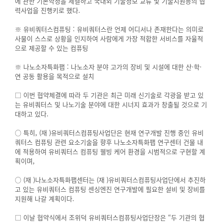
에 관한 기본약정을 체결하고 국내외 기술정보 교류 및 기술지원등의 협
력사업을 진행키로 했다.
※ 유비쿼터스컴퓨팅 : 유비쿼터스란 언제 어디서나 존재한다는 의미로
사물이 스스로 상황을 인지하여 사람에게 가장 적합한 서비스를 자율적
으로 제공할 수 있는 컴퓨팅
※ 나노소자특화팹 : 나노소자 분야 고가의 장비 및 시설에 대한 산·학·
연 공동 활용을 목적으로 설치
□ 이번 협약체결에 따라 두 기관은 최근 미래 신기술로 각광을 받고 있
는 유비쿼터스 및 나노기술 분야에 대한 시너지 효과가 창출될 것으로 기
대하고 있다.
○ 특히, (재 )유비쿼터스컴퓨팅사업단은 현재 연구개발 진행 중인 유비
쿼터스 컴퓨팅 관련 요소기술을 향후 나노소자특화팹 연구센터 건물 내
에 적용하여 유비쿼터스 컴퓨팅 웰빙 케어 환경을 시범적으로 구현할 계
획이며,
○ (재 )나노소자특화팹센터는 (재 )유비쿼터스컴퓨팅사업단에서 추진하
고 있는 유비쿼터스 컴퓨팅 센싱엔진 연구개발에 필요한 설비 및 장비를
지원해 나갈 계획이다.
□ 이날 협약식에서 조위덕 유비쿼터스컴퓨팅사업단장은 “두 기관의 협