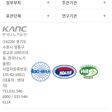
정부부처
주관기관
유관단체
연구기관
(16229) 경기도
수원시 영통구
광교로 109(이의
동, 한국나노기
술원)
사업자등록번호:
135-82-10611
(대표자 : 변대
석)
TEL
031-546-
6000 / 031-546-
6114