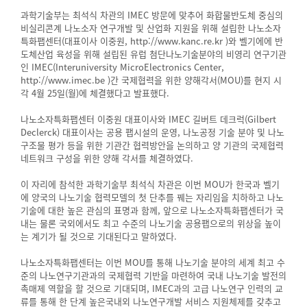
과학기술부는 최석식 차관의 IMEC 방문에 맞추어 화합물반도체 중심의
비실리콘계 나노소자 연구개발 및 산업화 지원을 위해 설립한 나노소자
특화팹센터(대표이사 이중원, http://www.kanc.re.kr )와 벨기에에 반
도체산업 육성을 위해 설립된 유럽 첨단나노기술분야의 비영리 연구기관
인 IMEC(Interuniversity MicroElectronics Center,
http://www.imec.be )간 국제협력을 위한 양해각서(MOU)를 현지 시
각 4월 25일(월)에 체결했다고 발표했다.
나노소자특화팹센터 이중원 대표이사와 IMEC 길버트 데크럭(Gilbert
Declerck) 대표이사는 공용 팹시설의 운영, 나노공정 기술 분야 및 나노
구조물 평가 등을 위한 기관간 협력방안을 논의하고 양 기관의 국제협력
네트워크 구성을 위한 양해 각서를 체결하였다.
이 자리에 참석한 과학기술부 최석식 차관은 이번 MOU가 한국과 벨기
에 양국의 나노기술 협력모델의 첫 단추를 꿰는 자리임을 치하하고 나노
기술에 대한 높은 관심의 표명과 함께, 앞으로 나노소자특화팹센터가 국
내는 물론 국외에서도 최고 수준의 나노기술 공용팹으로의 위상을 높이
는 계기가 될 것으로 기대된다고 말하였다.
나노소자특화팹센터는 이번 MOU를 통해 나노기술 분야의 세계 최고 수
준의 나노연구기관과의 국제협력 기반을 마련하여 국내 나노기술 발전의
촉매제 역할을 할 것으로 기대되며, IMEC과의 고급 나노연구 인력의 교
류를 통해 한 단계 높은국내외 나노연구개발 서비스 지원체제를 갖추고