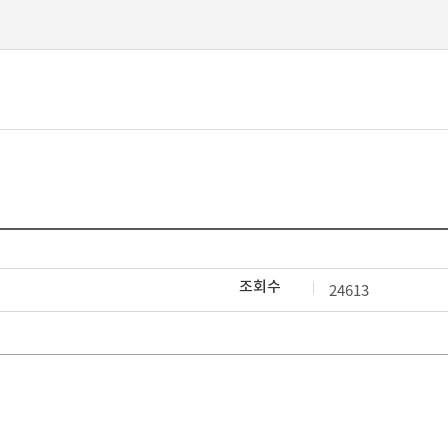
본문 바로가기
조회수
24613