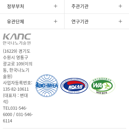
정부부처
주관기관
유관단체
연구기관
(16229) 경기도
수원시 영통구
광교로 109(이의
동, 한국나노기
술원)
사업자등록번호:
135-82-10611
(대표자 : 변대
석)
TEL
031-546-
6000 / 031-546-
6114