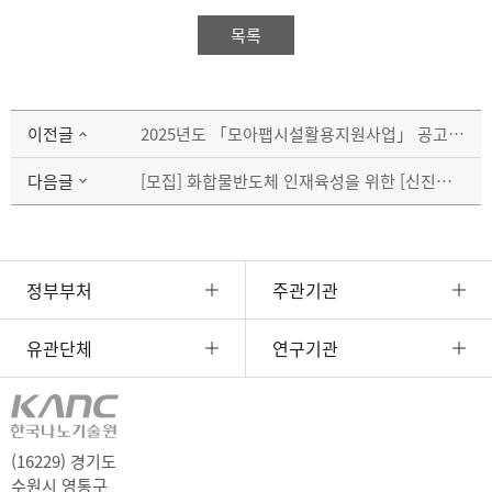
목록
이전글
2025년도 「모아팹시설활용지원사업」 공고 안내
다음글
[모집] 화합물반도체 인재육성을 위한 [신진인력] 2차 통신소자 기술교육 교육생 모집
정부부처
주관기관
유관단체
연구기관
(16229) 경기도
수원시 영통구